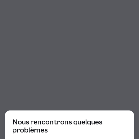
Début du dialogue
Nous rencontrons quelques
problèmes